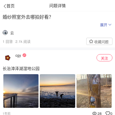
问题详情
婚纱照室外去哪拍好看？
云
1 回答
2.1k 阅读
收藏问题
cgy
关注
长治漳泽湖湿地公园
28
0
1年前